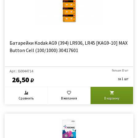
Батарейки Kodak AG9 (394) LR936, LR45 [KAG9-10] MAX
Button Cell (100/1000) 30417601
Арт.: Б0044714
больше 10 шт
26,50
за 1 шт
Сравнить
В желания
В корзину