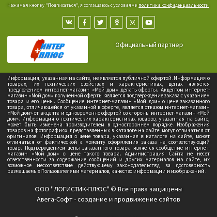
Нажимая кнопку "Подписаться", я соглашаюсь с условиями
политики конфиденциальности
Официальный партнер
Информация, указанная на сайте, не является публичной офертой. Информация о
товарах, их технических свойствах и характеристиках, ценах является
предложением интернет-магазин «Мой дом» делать оферты. Акцептом интернет-
магазин «Мой дом» полученной оферты является подтверждение заказа с указанием
товара и его цены. Сообщение интернет-магазин «Мой дом» о цене заказанного
товара, отличающейся от указанной в оферте, является отказом интернет-магазин
«Мой дом» от акцепта и одновременно офертой со стороны интернет-магазин «Мой
дом». Информация о технических характеристиках товаров, указанная на сайте,
может быть изменена производителем в одностороннем порядке. Изображения
товаров на фотографиях, представленных в каталоге на сайте, могут отличаться от
оригиналов. Информация о цене товара, указанная в каталоге на сайте, может
отличаться от фактической к моменту оформления заказа на соответствующий
товар. Подтверждением цены заказанного товара является сообщение интернет-
магазин «Мой дом» о цене такого товара. Администрация Сайта не несет
ответственности за содержание сообщений и других материалов на сайте, их
возможное несоответствие действующему законодательству, за достоверность
размещаемых Пользователями материалов, качество информации и изображений.
ООО "ЛОГИСТИК-ПЛЮС" © Все права защищены
Авега-Софт - создание и продвижение сайтов