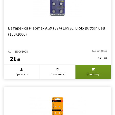
Батарейки Pleomax AG9 (394) LR936, LR45 Button Cell
(100/1000)
Арт.: Б0061008
больше 100 шт
21
за 1 шт
Сравнить
В желания
В корзину