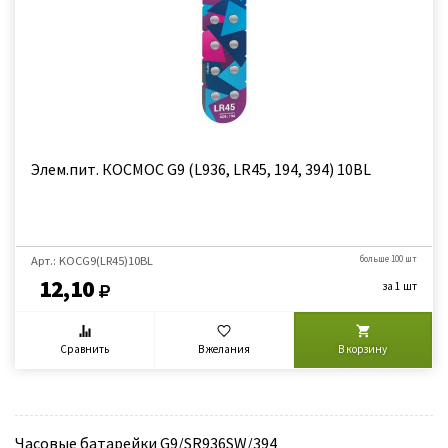
Элем.пит. КОСМОС G9 (L936, LR45, 194, 394) 10BL
Арт.: KOCG9(LR45)10BL
больше 100 шт
12,10
за 1 шт
Сравнить
В желания
В корзину
Часовые батарейки G9/SR936SW/394