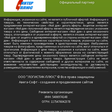
Официальный партнер
Информация, указанная на сайте, не является публичной офертой. Информация о
товарах, их технических свойствах и характеристиках, ценах является
предложением интернет-магазин «Мой дом» делать оферты. Акцептом интернет-
магазин «Мой дом» полученной оферты является подтверждение заказа с указанием
товара и его цены. Сообщение интернет-магазин «Мой дом» о цене заказанного
товара, отличающейся от указанной в оферте, является отказом интернет-магазин
«Мой дом» от акцепта и одновременно офертой со стороны интернет-магазин «Мой
дом». Информация о технических характеристиках товаров, указанная на сайте,
может быть изменена производителем в одностороннем порядке. Изображения
товаров на фотографиях, представленных в каталоге на сайте, могут отличаться от
оригиналов. Информация о цене товара, указанная в каталоге на сайте, может
отличаться от фактической к моменту оформления заказа на соответствующий
товар. Подтверждением цены заказанного товара является сообщение интернет-
магазин «Мой дом» о цене такого товара. Администрация Сайта не несет
ответственности за содержание сообщений и других материалов на сайте, их
возможное несоответствие действующему законодательству, за достоверность
размещаемых Пользователями материалов, качество информации и изображений.
ООО "ЛОГИСТИК-ПЛЮС" © Все права защищены
Авега-Софт - создание и продвижение сайтов
Реквизиты организации:
ИНН: 5406974148
ОГРН: 1175476042378
Мы принимаем к оплате: