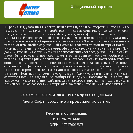
Официальный партнер
Информация, указанная на сайте, не является публичной офертой. Информация о
товарах, их технических свойствах и характеристиках, ценах является
предложением интернет-магазин «Мой дом» делать оферты. Акцептом интернет-
магазин «Мой дом» полученной оферты является подтверждение заказа с указанием
товара и его цены. Сообщение интернет-магазин «Мой дом» о цене заказанного
товара, отличающейся от указанной в оферте, является отказом интернет-магазин
«Мой дом» от акцепта и одновременно офертой со стороны интернет-магазин «Мой
дом». Информация о технических характеристиках товаров, указанная на сайте,
может быть изменена производителем в одностороннем порядке. Изображения
товаров на фотографиях, представленных в каталоге на сайте, могут отличаться от
оригиналов. Информация о цене товара, указанная в каталоге на сайте, может
отличаться от фактической к моменту оформления заказа на соответствующий
товар. Подтверждением цены заказанного товара является сообщение интернет-
магазин «Мой дом» о цене такого товара. Администрация Сайта не несет
ответственности за содержание сообщений и других материалов на сайте, их
возможное несоответствие действующему законодательству, за достоверность
размещаемых Пользователями материалов, качество информации и изображений.
ООО "ЛОГИСТИК-ПЛЮС" © Все права защищены
Авега-Софт - создание и продвижение сайтов
Реквизиты организации:
ИНН: 5406974148
ОГРН: 1175476042378