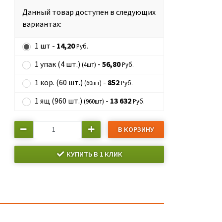
Данный товар доступен в следующих
вариантах:
1 шт -
14,20
Руб.
1 упак (4 шт.)
-
56,80
(4шт)
Руб.
1 кор. (60 шт.)
-
852
(60шт)
Руб.
1 ящ (960 шт.)
-
13 632
(960шт)
Руб.
В КОРЗИНУ
КУПИТЬ В 1 КЛИК