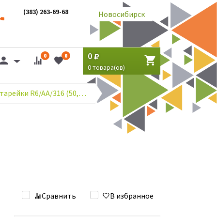
(383) 263-69-68
Новосибирск
0
0
0
0
товара(ов)
Солевые батарейки R6/AA/316 (50,5 мм х ф14,5 мм)
Сравнить
В избранное