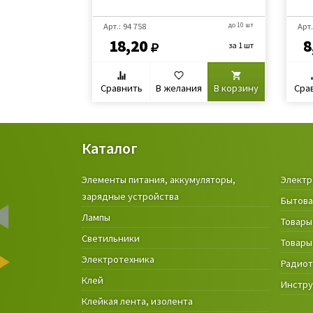
Арт.: 94 758
до 10 шт
Арт.
18,20
8
за 1 шт
Сравнить
В желания
В корзину
Сра
Каталог
Элементы питания, аккумуляторы,
Электр
зарядные устройства
Бытова
Лампы
Товары
Светильники
Товары
Электротехника
Радио
Клей
Инстр
Клейкая лента, изолента