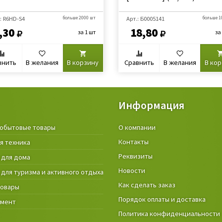
: R6HD-S4
больше 2000 шт
Арт.: Б0005141
больше 1
,30
18,80
за 1 шт
за
внить
В желания
В корзину
Сравнить
В желания
В ко
Информация
обытовые товары
Крепёжные изделия и строител
О компании
материалы
Контакты
я техника
Товары и инструмент для дачи, 
Реквизиты
 для дома
огорода
Новости
 для туризма и активного отдыха
Фонари
Как сделать заказ
товары
Порядок оплаты и доставка
умент
Политика конфиденциальности