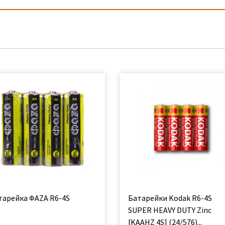
тарейка ФАZА R6-4S
Батарейки Kodak R6-4S
SUPER HEAVY DUTY Zinc
[KAAHZ 4S] (24/576)...