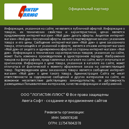
Официальный партнер
Информация, указанная на сайте, не является публичной офертой. Информация о
товарах, их технических свойствах и характеристиках, ценах является
предложением интернет-магазин «Мой дом» делать оферты. Акцептом интернет-
магазин «Мой дом» полученной оферты является подтверждение заказа с указанием
товара и его цены. Сообщение интернет-магазин «Мой дом» о цене заказанного
товара, отличающейся от указанной в оферте, является отказом интернет-магазин
«Мой дом» от акцепта и одновременно офертой со стороны интернет-магазин «Мой
дом». Информация о технических характеристиках товаров, указанная на сайте,
может быть изменена производителем в одностороннем порядке. Изображения
товаров на фотографиях, представленных в каталоге на сайте, могут отличаться от
оригиналов. Информация о цене товара, указанная в каталоге на сайте, может
отличаться от фактической к моменту оформления заказа на соответствующий
товар. Подтверждением цены заказанного товара является сообщение интернет-
магазин «Мой дом» о цене такого товара. Администрация Сайта не несет
ответственности за содержание сообщений и других материалов на сайте, их
возможное несоответствие действующему законодательству, за достоверность
размещаемых Пользователями материалов, качество информации и изображений.
ООО "ЛОГИСТИК-ПЛЮС" © Все права защищены
Авега-Софт - создание и продвижение сайтов
Реквизиты организации:
ИНН: 5406974148
ОГРН: 1175476042378