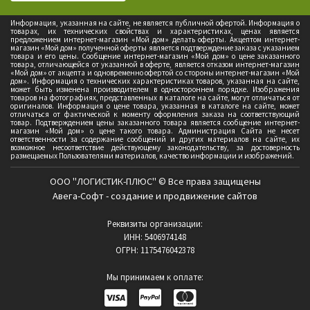
Информация, указанная на сайте, не является публичной офертой. Информация о
товарах, их технических свойствах и характеристиках, ценах является
предложением интернет-магазин «Мой дом» делать оферты. Акцептом интернет-
магазин «Мой дом» полученной оферты является подтверждение заказа с указанием
товара и его цены. Сообщение интернет-магазин «Мой дом» о цене заказанного
товара, отличающейся от указанной в оферте, является отказом интернет-магазин
«Мой дом» от акцепта и одновременно офертой со стороны интернет-магазин «Мой
дом». Информация о технических характеристиках товаров, указанная на сайте,
может быть изменена производителем в одностороннем порядке. Изображения
товаров на фотографиях, представленных в каталоге на сайте, могут отличаться от
оригиналов. Информация о цене товара, указанная в каталоге на сайте, может
отличаться от фактической к моменту оформления заказа на соответствующий
товар. Подтверждением цены заказанного товара является сообщение интернет-
магазин «Мой дом» о цене такого товара. Администрация Сайта не несет
ответственности за содержание сообщений и других материалов на сайте, их
возможное несоответствие действующему законодательству, за достоверность
размещаемых Пользователями материалов, качество информации и изображений.
ООО "ЛОГИСТИК-ПЛЮС" © Все права защищены
Авега-Софт - создание и продвижение сайтов
Реквизиты организации:
ИНН: 5406974148
ОГРН: 1175476042378
Мы принимаем к оплате: