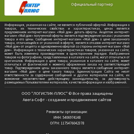
Официальный партнер
Информация, указанная на сайте, не является публичной офертой. Информация о
товарах, их технических свойствах и характеристиках, ценах является
предложением интернет-магазин «Мой дом» делать оферты. Акцептом интернет-
магазин «Мой дом» полученной оферты является подтверждение заказа с указанием
товара и его цены. Сообщение интернет-магазин «Мой дом» о цене заказанного
товара, отличающейся от указанной в оферте, является отказом интернет-магазин
«Мой дом» от акцепта и одновременно офертой со стороны интернет-магазин «Мой
дом». Информация о технических характеристиках товаров, указанная на сайте,
может быть изменена производителем в одностороннем порядке. Изображения
товаров на фотографиях, представленных в каталоге на сайте, могут отличаться от
оригиналов. Информация о цене товара, указанная в каталоге на сайте, может
отличаться от фактической к моменту оформления заказа на соответствующий
товар. Подтверждением цены заказанного товара является сообщение интернет-
магазин «Мой дом» о цене такого товара. Администрация Сайта не несет
ответственности за содержание сообщений и других материалов на сайте, их
возможное несоответствие действующему законодательству, за достоверность
размещаемых Пользователями материалов, качество информации и изображений.
ООО "ЛОГИСТИК-ПЛЮС" © Все права защищены
Авега-Софт - создание и продвижение сайтов
Реквизиты организации:
ИНН: 5406974148
ОГРН: 1175476042378