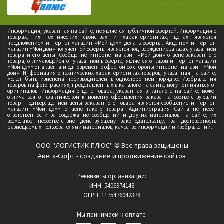
Информация, указанная на сайте, не является публичной офертой. Информация о
товарах, их технических свойствах и характеристиках, ценах является
предложением интернет-магазин «Мой дом» делать оферты. Акцептом интернет-
магазин «Мой дом» полученной оферты является подтверждение заказа с указанием
товара и его цены. Сообщение интернет-магазин «Мой дом» о цене заказанного
товара, отличающейся от указанной в оферте, является отказом интернет-магазин
«Мой дом» от акцепта и одновременно офертой со стороны интернет-магазин «Мой
дом». Информация о технических характеристиках товаров, указанная на сайте,
может быть изменена производителем в одностороннем порядке. Изображения
товаров на фотографиях, представленных в каталоге на сайте, могут отличаться от
оригиналов. Информация о цене товара, указанная в каталоге на сайте, может
отличаться от фактической к моменту оформления заказа на соответствующий
товар. Подтверждением цены заказанного товара является сообщение интернет-
магазин «Мой дом» о цене такого товара. Администрация Сайта не несет
ответственности за содержание сообщений и других материалов на сайте, их
возможное несоответствие действующему законодательству, за достоверность
размещаемых Пользователями материалов, качество информации и изображений.
ООО "ЛОГИСТИК-ПЛЮС" © Все права защищены
Авега-Софт - создание и продвижение сайтов
Реквизиты организации:
ИНН: 5406974148
ОГРН: 1175476042378
Мы принимаем к оплате: