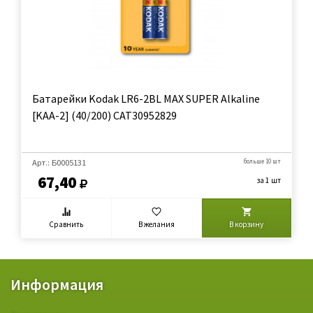
Батарейки Kodak LR6-2BL MAX SUPER Alkaline
[KAA-2] (40/200) CAT30952829
Арт.: Б0005131
больше 10 шт
67,40
за 1 шт
Сравнить
В желания
В корзину
Информация