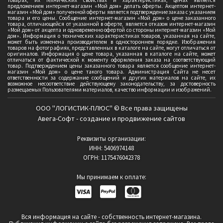
товарах, их технических свойствах и характеристиках, ценах является
предложением интернет-магазин «Мой дом» делать оферты. Акцептом интернет-
магазин «Мой дом» полученной оферты является подтверждение заказа с указанием
товара и его цены. Сообщение интернет-магазин «Мой дом» о цене заказанного
товара, отличающейся от указанной в оферте, является отказом интернет-магазин
«Мой дом» от акцепта и одновременно офертой со стороны интернет-магазин «Мой
дом». Информация о технических характеристиках товаров, указанная на сайте,
может быть изменена производителем в одностороннем порядке. Изображения
товаров на фотографиях, представленных в каталоге на сайте, могут отличаться от
оригиналов. Информация о цене товара, указанная в каталоге на сайте, может
отличаться от фактической к моменту оформления заказа на соответствующий
товар. Подтверждением цены заказанного товара является сообщение интернет-
магазин «Мой дом» о цене такого товара. Администрация Сайта не несет
ответственности за содержание сообщений и других материалов на сайте, их
возможное несоответствие действующему законодательству, за достоверность
размещаемых Пользователями материалов, качество информации и изображений.
ООО "ЛОГИСТИК-ПЛЮС" © Все права защищены
Авега-Софт - создание и продвижение сайтов
Реквизиты организации:
ИНН: 5406974148
ОГРН: 1175476042378
Мы принимаем к оплате:
Вся информация на сайте - собственность интернет-магазина.