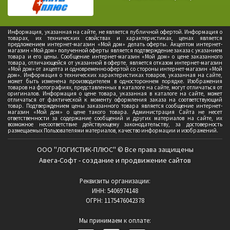
Информация, указанная на сайте, не является публичной офертой. Информация о
товарах, их технических свойствах и характеристиках, ценах является
предложением интернет-магазин «Мой дом» делать оферты. Акцептом интернет-
магазин «Мой дом» полученной оферты является подтверждение заказа с указанием
товара и его цены. Сообщение интернет-магазин «Мой дом» о цене заказанного
товара, отличающейся от указанной в оферте, является отказом интернет-магазин
«Мой дом» от акцепта и одновременно офертой со стороны интернет-магазин «Мой
дом». Информация о технических характеристиках товаров, указанная на сайте,
может быть изменена производителем в одностороннем порядке. Изображения
товаров на фотографиях, представленных в каталоге на сайте, могут отличаться от
оригиналов. Информация о цене товара, указанная в каталоге на сайте, может
отличаться от фактической к моменту оформления заказа на соответствующий
товар. Подтверждением цены заказанного товара является сообщение интернет-
магазин «Мой дом» о цене такого товара. Администрация Сайта не несет
ответственности за содержание сообщений и других материалов на сайте, их
возможное несоответствие действующему законодательству, за достоверность
размещаемых Пользователями материалов, качество информации и изображений.
ООО "ЛОГИСТИК-ПЛЮС" © Все права защищены
Авега-Софт - создание и продвижение сайтов
Реквизиты организации:
ИНН: 5406974148
ОГРН: 1175476042378
Мы принимаем к оплате: