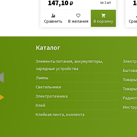
147,10
1
за 1 шт
Сравнить
В желания
В корзину
Сра
Каталог
Элементы питания, аккумуляторы,
Электр
зарядные устройства
Бытова
Лампы
Товары
Светильники
Товары
Электротехника
Радио
Клей
Инстр
Клейкая лента, изолента