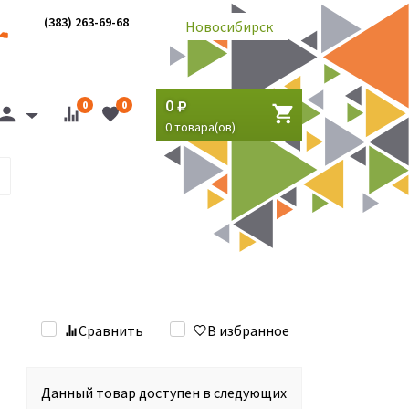
(383) 263-69-68
Новосибирск
0
0
0
0
товара(ов)
Сравнить
В избранное
Данный товар доступен в следующих