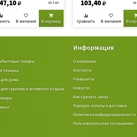
47,10
103,40
за 1 шт
за
внить
В желания
В корзину
Сравнить
В желания
В ко
Информация
обытовые товары
Крепёжные изделия и строител
О компании
материалы
Контакты
я техника
Товары и инструмент для дачи, 
Реквизиты
 для дома
огорода
Новости
 для туризма и активного отдыха
Фонари
Как сделать заказ
товары
Порядок оплаты и доставка
умент
Политика конфиденциальности
Пользовательское соглашение