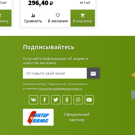
296,40
103,40
 1 шт
за 1 шт
рзину
Сравнить
В желания
В корзину
Сравнить
В
Подписывайтесь
Получайте информацию об акциях и
ьные
новостях магазина.
сада,
Нажимая кнопку "Подписаться", я соглашаюсь с
условиями
политики конфиденциальности
Официальный
партнер