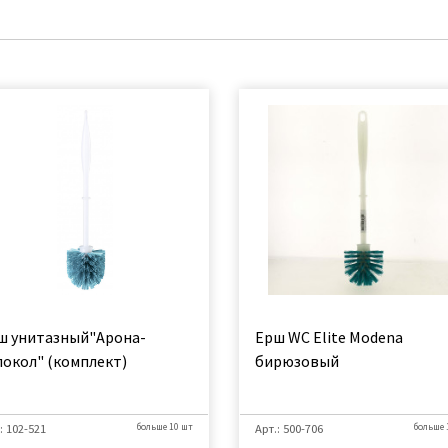
ш унитазный"Арона-
Ерш WC Elite Modena
локол" (комплект)
бирюзовый
: 102-521
больше 10 шт
Арт.: 500-706
больше 