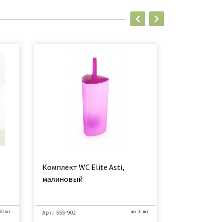
Комплект WC Elite Asti,
Ерш WC Elit
малиновый
малиновый
10 шт
Арт.: 555-902
до 10 шт
Арт.: 500-705