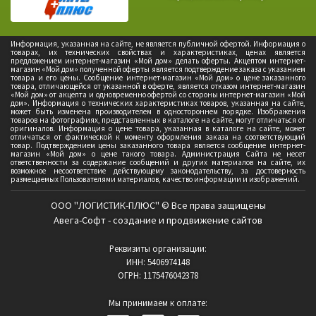
Информация, указанная на сайте, не является публичной офертой. Информация о
товарах, их технических свойствах и характеристиках, ценах является
предложением интернет-магазин «Мой дом» делать оферты. Акцептом интернет-
магазин «Мой дом» полученной оферты является подтверждение заказа с указанием
товара и его цены. Сообщение интернет-магазин «Мой дом» о цене заказанного
товара, отличающейся от указанной в оферте, является отказом интернет-магазин
«Мой дом» от акцепта и одновременно офертой со стороны интернет-магазин «Мой
дом». Информация о технических характеристиках товаров, указанная на сайте,
может быть изменена производителем в одностороннем порядке. Изображения
товаров на фотографиях, представленных в каталоге на сайте, могут отличаться от
оригиналов. Информация о цене товара, указанная в каталоге на сайте, может
отличаться от фактической к моменту оформления заказа на соответствующий
товар. Подтверждением цены заказанного товара является сообщение интернет-
магазин «Мой дом» о цене такого товара. Администрация Сайта не несет
ответственности за содержание сообщений и других материалов на сайте, их
возможное несоответствие действующему законодательству, за достоверность
размещаемых Пользователями материалов, качество информации и изображений.
ООО "ЛОГИСТИК-ПЛЮС" © Все права защищены
Авега-Софт - создание и продвижение сайтов
Реквизиты организации:
ИНН: 5406974148
ОГРН: 1175476042378
Мы принимаем к оплате: