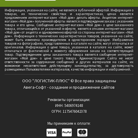
Информация, указанная на сайте, не является публичной офертой. Информация о
товарах, их технических свойствах и характеристиках, ценах является
предложением интернет-магазин «Мой дом» делать оферты. Акцептом интернет-
магазин «Мой дом» полученной оферты является подтверждение заказа с указанием
товара и его цены. Сообщение интернет-магазин «Мой дом» о цене заказанного
товара, отличающейся от указанной в оферте, является отказом интернет-магазин
«Мой дом» от акцепта и одновременно офертой со стороны интернет-магазин «Мой
дом». Информация о технических характеристиках товаров, указанная на сайте,
может быть изменена производителем в одностороннем порядке. Изображения
товаров на фотографиях, представленных в каталоге на сайте, могут отличаться от
оригиналов. Информация о цене товара, указанная в каталоге на сайте, может
отличаться от фактической к моменту оформления заказа на соответствующий
товар. Подтверждением цены заказанного товара является сообщение интернет-
магазин «Мой дом» о цене такого товара. Администрация Сайта не несет
ответственности за содержание сообщений и других материалов на сайте, их
возможное несоответствие действующему законодательству, за достоверность
размещаемых Пользователями материалов, качество информации и изображений.
ООО "ЛОГИСТИК-ПЛЮС" © Все права защищены
Авега-Софт - создание и продвижение сайтов
Реквизиты организации:
ИНН: 5406974148
ОГРН: 1175476042378
Мы принимаем к оплате: