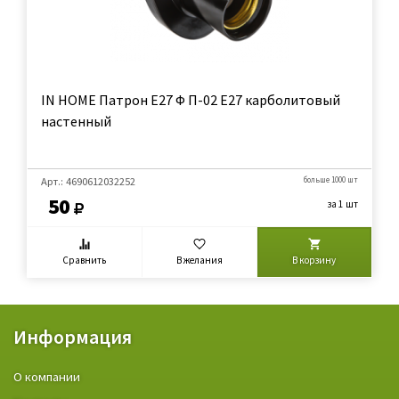
IN HOME Патрон Е27 Ф П-02 Е27 карболитовый
настенный
Арт.: 4690612032252
больше 1000 шт
50
за 1 шт
Сравнить
В желания
В корзину
Информация
О компании