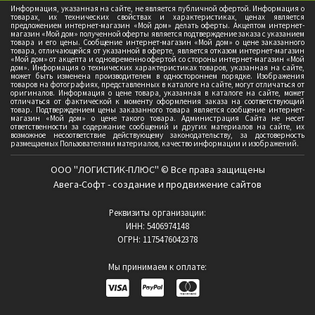
Информация, указанная на сайте, не является публичной офертой. Информация о
товарах, их технических свойствах и характеристиках, ценах является
предложением интернет-магазин «Мой дом» делать оферты. Акцептом интернет-
магазин «Мой дом» полученной оферты является подтверждение заказа с указанием
товара и его цены. Сообщение интернет-магазин «Мой дом» о цене заказанного
товара, отличающейся от указанной в оферте, является отказом интернет-магазин
«Мой дом» от акцепта и одновременно офертой со стороны интернет-магазин «Мой
дом». Информация о технических характеристиках товаров, указанная на сайте,
может быть изменена производителем в одностороннем порядке. Изображения
товаров на фотографиях, представленных в каталоге на сайте, могут отличаться от
оригиналов. Информация о цене товара, указанная в каталоге на сайте, может
отличаться от фактической к моменту оформления заказа на соответствующий
товар. Подтверждением цены заказанного товара является сообщение интернет-
магазин «Мой дом» о цене такого товара. Администрация Сайта не несет
ответственности за содержание сообщений и других материалов на сайте, их
возможное несоответствие действующему законодательству, за достоверность
размещаемых Пользователями материалов, качество информации и изображений.
ООО "ЛОГИСТИК-ПЛЮС" © Все права защищены
Авега-Софт - создание и продвижение сайтов
Реквизиты организации:
ИНН: 5406974148
ОГРН: 1175476042378
Мы принимаем к оплате: