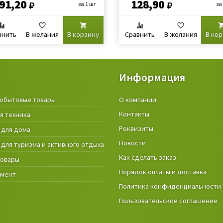
91,20
128,90
за 1 шт
за
внить
В желания
В корзину
Сравнить
В желания
В ко
Информация
обытовые товары
Крепёжные изделия и строител
О компании
материалы
Контакты
я техника
Товары и инструмент для дачи, 
Реквизиты
 для дома
огорода
Новости
 для туризма и активного отдыха
Фонари
Как сделать заказ
товары
Порядок оплаты и доставка
умент
Политика конфиденциальности
Пользовательское соглашение