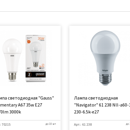
мпа светодиодная "Gauss"
Лампа светодиодная
ementary A67 35w E27
"Navigator" 61 238 Nll-a60-
70lm 3000k
230-6.5k-e27
: 70215
до 10 шт
Арт.: 61 238
до 