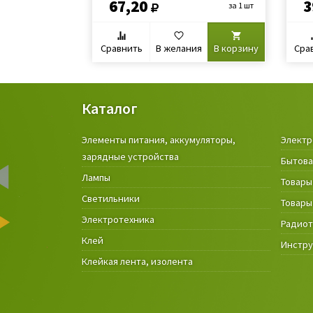
67,20
3
за 1 шт
Сравнить
В желания
В корзину
Сра
Каталог
Элементы питания, аккумуляторы,
Электр
зарядные устройства
Бытова
Лампы
Товары
Светильники
Товары
Электротехника
Радио
Клей
Инстр
Клейкая лента, изолента