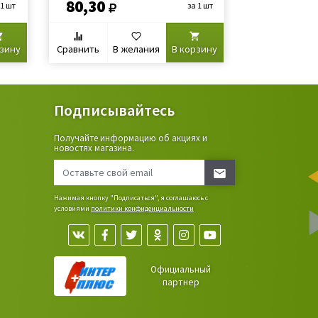
80,30
121,10
 1 шт
за 1 шт
рзину
Сравнить
В желания
В корзину
Сравнить
В
Подписывайтесь
Получайте информацию об акциях и
ьные
новостях магазина.
сада,
Нажимая кнопку "Подписаться", я соглашаюсь с
условиями
политики конфиденциальности
Официальный
партнер