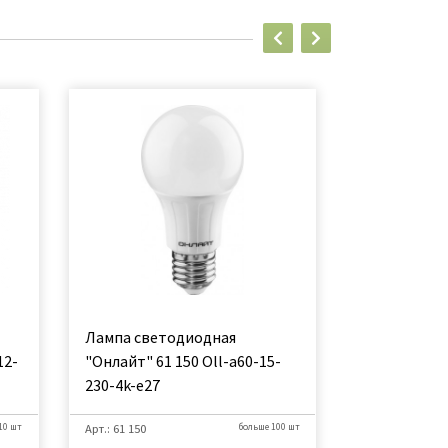
Лампа светодиодная
Лампа КРЕП
12-
"Онлайт" 61 150 Оll-a60-15-
E27 3000K
230-4k-e27
10 шт
Арт.: 61 150
больше 100 шт
Арт.: 90439