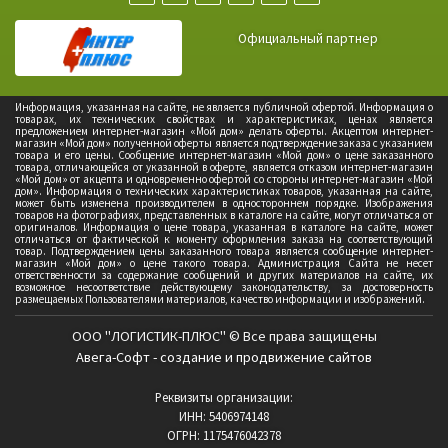
Официальный партнер
Информация, указанная на сайте, не является публичной офертой. Информация о
товарах, их технических свойствах и характеристиках, ценах является
предложением интернет-магазин «Мой дом» делать оферты. Акцептом интернет-
магазин «Мой дом» полученной оферты является подтверждение заказа с указанием
товара и его цены. Сообщение интернет-магазин «Мой дом» о цене заказанного
товара, отличающейся от указанной в оферте, является отказом интернет-магазин
«Мой дом» от акцепта и одновременно офертой со стороны интернет-магазин «Мой
дом». Информация о технических характеристиках товаров, указанная на сайте,
может быть изменена производителем в одностороннем порядке. Изображения
товаров на фотографиях, представленных в каталоге на сайте, могут отличаться от
оригиналов. Информация о цене товара, указанная в каталоге на сайте, может
отличаться от фактической к моменту оформления заказа на соответствующий
товар. Подтверждением цены заказанного товара является сообщение интернет-
магазин «Мой дом» о цене такого товара. Администрация Сайта не несет
ответственности за содержание сообщений и других материалов на сайте, их
возможное несоответствие действующему законодательству, за достоверность
размещаемых Пользователями материалов, качество информации и изображений.
ООО "ЛОГИСТИК-ПЛЮС" © Все права защищены
Авега-Софт - создание и продвижение сайтов
Реквизиты организации:
ИНН: 5406974148
ОГРН: 1175476042378