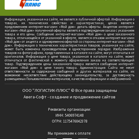
Информация, указанная на сайте, не является публичной офертой. Информация о
товарах, их технических свойствах и характеристиках, ценах является
предложением интернет-магазин «Мой дом» делать оферты. Акцептом интернет-
магазин «Мой дом» полученной оферты является подтверждение заказа с указанием
товара и его цены. Сообщение интернет-магазин «Мой дом» о цене заказанного
товара, отличающейся от указанной в оферте, является отказом интернет-магазин
«Мой дом» от акцепта и одновременно офертой со стороны интернет-магазин «Мой
дом». Информация о технических характеристиках товаров, указанная на сайте,
может быть изменена производителем в одностороннем порядке. Изображения
товаров на фотографиях, представленных в каталоге на сайте, могут отличаться от
оригиналов. Информация о цене товара, указанная в каталоге на сайте, может
отличаться от фактической к моменту оформления заказа на соответствующий
товар. Подтверждением цены заказанного товара является сообщение интернет-
магазин «Мой дом» о цене такого товара. Администрация Сайта не несет
ответственности за содержание сообщений и других материалов на сайте, их
возможное несоответствие действующему законодательству, за достоверность
размещаемых Пользователями материалов, качество информации и изображений.
ООО "ЛОГИСТИК-ПЛЮС" © Все права защищены
Авега-Софт - создание и продвижение сайтов
Реквизиты организации:
ИНН: 5406974148
ОГРН: 1175476042378
Мы принимаем к оплате: