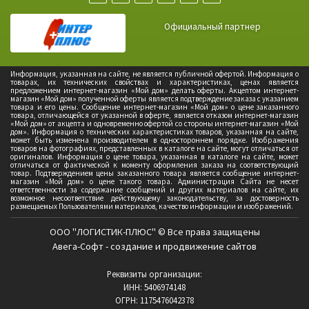
Официальный партнер
Информация, указанная на сайте, не является публичной офертой. Информация о
товарах, их технических свойствах и характеристиках, ценах является
предложением интернет-магазин «Мой дом» делать оферты. Акцептом интернет-
магазин «Мой дом» полученной оферты является подтверждение заказа с указанием
товара и его цены. Сообщение интернет-магазин «Мой дом» о цене заказанного
товара, отличающейся от указанной в оферте, является отказом интернет-магазин
«Мой дом» от акцепта и одновременно офертой со стороны интернет-магазин «Мой
дом». Информация о технических характеристиках товаров, указанная на сайте,
может быть изменена производителем в одностороннем порядке. Изображения
товаров на фотографиях, представленных в каталоге на сайте, могут отличаться от
оригиналов. Информация о цене товара, указанная в каталоге на сайте, может
отличаться от фактической к моменту оформления заказа на соответствующий
товар. Подтверждением цены заказанного товара является сообщение интернет-
магазин «Мой дом» о цене такого товара. Администрация Сайта не несет
ответственности за содержание сообщений и других материалов на сайте, их
возможное несоответствие действующему законодательству, за достоверность
размещаемых Пользователями материалов, качество информации и изображений.
ООО "ЛОГИСТИК-ПЛЮС" © Все права защищены
Авега-Софт - создание и продвижение сайтов
Реквизиты организации:
ИНН: 5406974148
ОГРН: 1175476042378