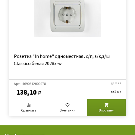
Розетка "In home" одноместная . с/п, з/к,з/ш
Classico.белая 2028х-w
Арт.: 4690612000978
до 10 шт
138,10
за 1 шт
Сравнить
В желания
В корзину