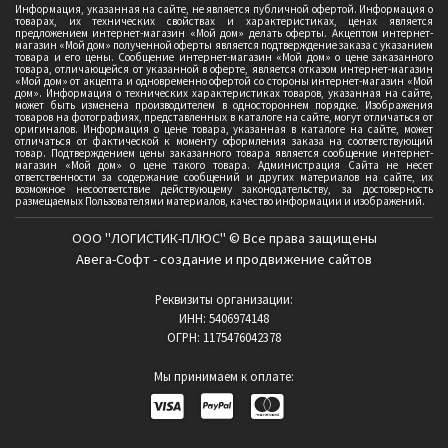
Информация, указанная на сайте, не является публичной офертой. Информация о
товарах, их технических свойствах и характеристиках, ценах является
предложением интернет-магазин «Мой дом» делать оферты. Акцептом интернет-
магазин «Мой дом» полученной оферты является подтверждение заказа с указанием
товара и его цены. Сообщение интернет-магазин «Мой дом» о цене заказанного
товара, отличающейся от указанной в оферте, является отказом интернет-магазин
«Мой дом» от акцепта и одновременно офертой со стороны интернет-магазин «Мой
дом». Информация о технических характеристиках товаров, указанная на сайте,
может быть изменена производителем в одностороннем порядке. Изображения
товаров на фотографиях, представленных в каталоге на сайте, могут отличаться от
оригиналов. Информация о цене товара, указанная в каталоге на сайте, может
отличаться от фактической к моменту оформления заказа на соответствующий
товар. Подтверждением цены заказанного товара является сообщение интернет-
магазин «Мой дом» о цене такого товара. Администрация Сайта не несет
ответственности за содержание сообщений и других материалов на сайте, их
возможное несоответствие действующему законодательству, за достоверность
размещаемых Пользователями материалов, качество информации и изображений.
ООО "ЛОГИСТИК-ПЛЮС" © Все права защищены
Авега-Софт - создание и продвижение сайтов
Реквизиты организации:
ИНН: 5406974148
ОГРН: 1175476042378
Мы принимаем к оплате: