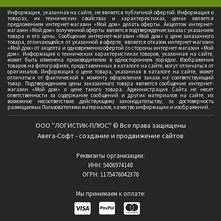
Информация, указанная на сайте, не является публичной офертой. Информация о
товарах, их технических свойствах и характеристиках, ценах является
предложением интернет-магазин «Мой дом» делать оферты. Акцептом интернет-
магазин «Мой дом» полученной оферты является подтверждение заказа с указанием
товара и его цены. Сообщение интернет-магазин «Мой дом» о цене заказанного
товара, отличающейся от указанной в оферте, является отказом интернет-магазин
«Мой дом» от акцепта и одновременно офертой со стороны интернет-магазин «Мой
дом». Информация о технических характеристиках товаров, указанная на сайте,
может быть изменена производителем в одностороннем порядке. Изображения
товаров на фотографиях, представленных в каталоге на сайте, могут отличаться от
оригиналов. Информация о цене товара, указанная в каталоге на сайте, может
отличаться от фактической к моменту оформления заказа на соответствующий
товар. Подтверждением цены заказанного товара является сообщение интернет-
магазин «Мой дом» о цене такого товара. Администрация Сайта не несет
ответственности за содержание сообщений и других материалов на сайте, их
возможное несоответствие действующему законодательству, за достоверность
размещаемых Пользователями материалов, качество информации и изображений.
ООО "ЛОГИСТИК-ПЛЮС" © Все права защищены
Авега-Софт - создание и продвижение сайтов
Реквизиты организации:
ИНН: 5406974148
ОГРН: 1175476042378
Мы принимаем к оплате: