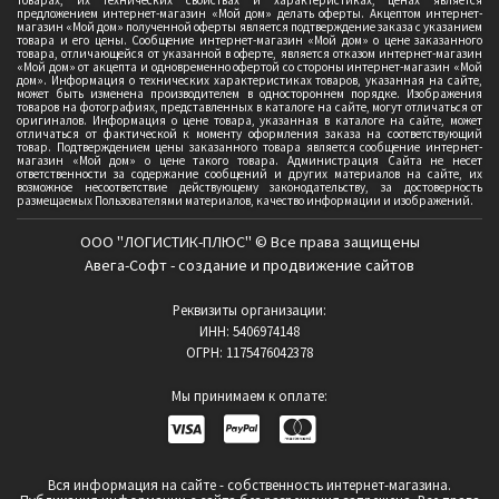
товарах, их технических свойствах и характеристиках, ценах является
предложением интернет-магазин «Мой дом» делать оферты. Акцептом интернет-
магазин «Мой дом» полученной оферты является подтверждение заказа с указанием
товара и его цены. Сообщение интернет-магазин «Мой дом» о цене заказанного
товара, отличающейся от указанной в оферте, является отказом интернет-магазин
«Мой дом» от акцепта и одновременно офертой со стороны интернет-магазин «Мой
дом». Информация о технических характеристиках товаров, указанная на сайте,
может быть изменена производителем в одностороннем порядке. Изображения
товаров на фотографиях, представленных в каталоге на сайте, могут отличаться от
оригиналов. Информация о цене товара, указанная в каталоге на сайте, может
отличаться от фактической к моменту оформления заказа на соответствующий
товар. Подтверждением цены заказанного товара является сообщение интернет-
магазин «Мой дом» о цене такого товара. Администрация Сайта не несет
ответственности за содержание сообщений и других материалов на сайте, их
возможное несоответствие действующему законодательству, за достоверность
размещаемых Пользователями материалов, качество информации и изображений.
ООО "ЛОГИСТИК-ПЛЮС" © Все права защищены
Авега-Софт - создание и продвижение сайтов
Реквизиты организации:
ИНН: 5406974148
ОГРН: 1175476042378
Мы принимаем к оплате:
Вся информация на сайте - собственность интернет-магазина.