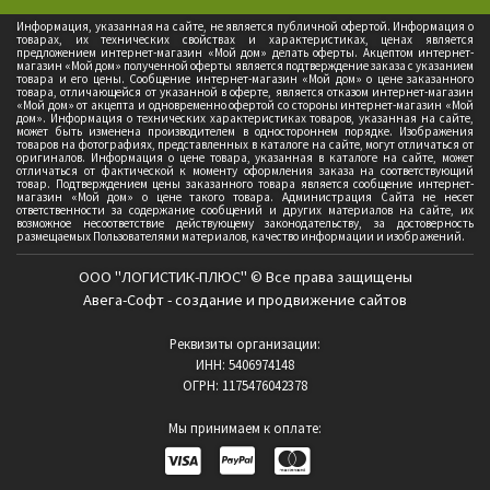
Информация, указанная на сайте, не является публичной офертой. Информация о
товарах, их технических свойствах и характеристиках, ценах является
предложением интернет-магазин «Мой дом» делать оферты. Акцептом интернет-
магазин «Мой дом» полученной оферты является подтверждение заказа с указанием
товара и его цены. Сообщение интернет-магазин «Мой дом» о цене заказанного
товара, отличающейся от указанной в оферте, является отказом интернет-магазин
«Мой дом» от акцепта и одновременно офертой со стороны интернет-магазин «Мой
дом». Информация о технических характеристиках товаров, указанная на сайте,
может быть изменена производителем в одностороннем порядке. Изображения
товаров на фотографиях, представленных в каталоге на сайте, могут отличаться от
оригиналов. Информация о цене товара, указанная в каталоге на сайте, может
отличаться от фактической к моменту оформления заказа на соответствующий
товар. Подтверждением цены заказанного товара является сообщение интернет-
магазин «Мой дом» о цене такого товара. Администрация Сайта не несет
ответственности за содержание сообщений и других материалов на сайте, их
возможное несоответствие действующему законодательству, за достоверность
размещаемых Пользователями материалов, качество информации и изображений.
ООО "ЛОГИСТИК-ПЛЮС" © Все права защищены
Авега-Софт - создание и продвижение сайтов
Реквизиты организации:
ИНН: 5406974148
ОГРН: 1175476042378
Мы принимаем к оплате: