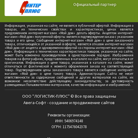
Официальный партнер
Информация, указанная на сайте, не является публичной офертой. Информация о
товарах, их технических свойствах и характеристиках, ценах является
предложением интернет-магазин «Мой дом» делать оферты. Акцептом интернет-
магазин «Мой дом» полученной оферты является подтверждение заказа с указанием
товара и его цены. Сообщение интернет-магазин «Мой дом» о цене заказанного
товара, отличающейся от указанной в оферте, является отказом интернет-магазин
«Мой дом» от акцепта и одновременно офертой со стороны интернет-магазин «Мой
дом». Информация о технических характеристиках товаров, указанная на сайте,
может быть изменена производителем в одностороннем порядке. Изображения
товаров на фотографиях, представленных в каталоге на сайте, могут отличаться от
оригиналов. Информация о цене товара, указанная в каталоге на сайте, может
отличаться от фактической к моменту оформления заказа на соответствующий
товар. Подтверждением цены заказанного товара является сообщение интернет-
магазин «Мой дом» о цене такого товара. Администрация Сайта не несет
ответственности за содержание сообщений и других материалов на сайте, их
возможное несоответствие действующему законодательству, за достоверность
размещаемых Пользователями материалов, качество информации и изображений.
ООО "ЛОГИСТИК-ПЛЮС" © Все права защищены
Авега-Софт - создание и продвижение сайтов
Реквизиты организации:
ИНН: 5406974148
ОГРН: 1175476042378