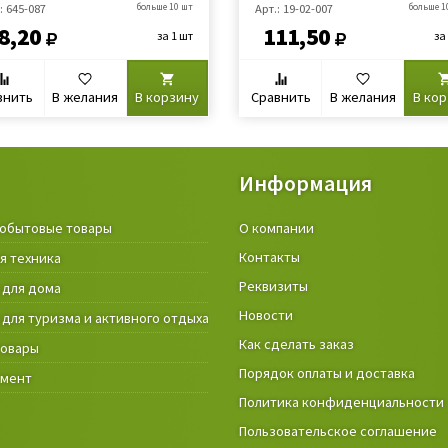
: 645-087
больше 10 шт
Арт.: 19-02-007
больше 1
8,20
111,50
за 1 шт
за
внить
В желания
В корзину
Сравнить
В желания
В ко
Информация
обытовые товары
Крепёжные изделия и строител
О компании
материалы
Контакты
я техника
Товары и инструмент для дачи, 
Реквизиты
 для дома
огорода
Новости
 для туризма и активного отдыха
Фонари
Как сделать заказ
товары
Порядок оплаты и доставка
умент
Политика конфиденциальности
Пользовательское соглашение