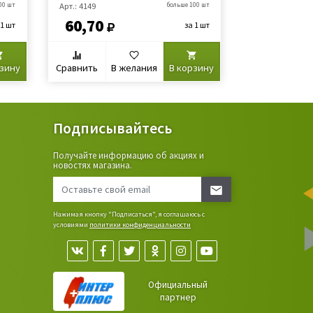
00 шт
Арт.: 4149
больше 100 шт
Арт.: 645-088
60,70
84,90
 1 шт
за 1 шт
рзину
Сравнить
В желания
В корзину
Сравнить
В
Подписывайтесь
Получайте информацию об акциях и
ьные
новостях магазина.
сада,
Нажимая кнопку "Подписаться", я соглашаюсь с
условиями
политики конфиденциальности
Официальный
партнер