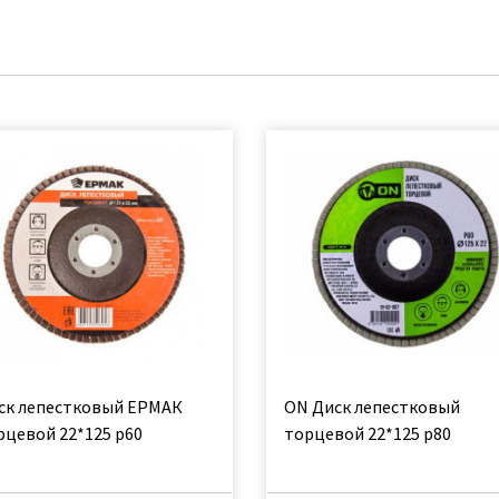
ск лепестковый ЕРМАК
ON Диск лепестковый
рцевой 22*125 р60
торцевой 22*125 р80