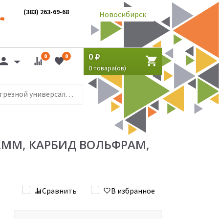
(383) 263-69-68
Новосибирск
0
0
0
0
товара(ов)
ON Диск отрезной универсальный "Мультирез" 230х1,8х22мм, карбид вольфрам, (для УШМ)
2ММ, КАРБИД ВОЛЬФРАМ,
Сравнить
В избранное