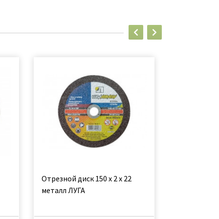
Отрезной диск 150 х 2 х 22
Диск лепес
металл ЛУГА
торцевой 2