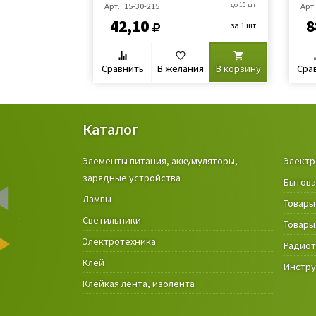
Арт.: 15-30-215
до 10 шт
Арт.
42,10
8
за 1 шт
Сравнить
В желания
В корзину
Сра
Каталог
Элементы питания, аккумуляторы,
Электр
зарядные устройства
Бытова
Лампы
Товары
Светильники
Товары
Электротехника
Радио
Клей
Инстр
Клейкая лента, изолента