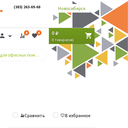
(383) 263-69-68
Новосибирск
0
0
0
0
товара(ов)
LED Светильники для офисных помещений
Сравнить
В избранное