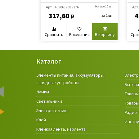
Арт.: 4690612039176
больше 10 шт
Арт.
317,60
4
за 1 шт
Сравнить
В желания
В корзину
Сра
Каталог
Элементы питания, аккумуляторы,
Электр
зарядные устройства
Бытова
Лампы
Товары
Светильники
Товары
Электротехника
Радио
Клей
Инстр
Клейкая лента, изолента