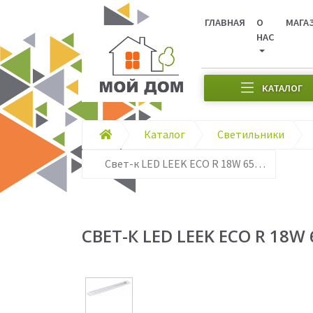
ГЛАВНАЯ
О
МАГА
НАС
КАТАЛОГ
Каталог
Светильники
Свет-к LED LEEK ECO R 18W 6500К арт057
СВЕТ-К LED LEEK ECO R 18W