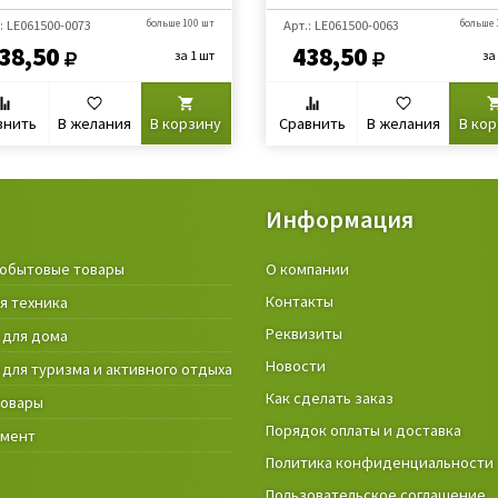
: LE061500-0073
больше 100 шт
Арт.: LE061500-0063
больше 
38,50
438,50
за 1 шт
за
внить
В желания
В корзину
Сравнить
В желания
В ко
Информация
обытовые товары
Крепёжные изделия и строител
О компании
материалы
Контакты
я техника
Товары и инструмент для дачи, 
Реквизиты
 для дома
огорода
Новости
 для туризма и активного отдыха
Фонари
Как сделать заказ
товары
Порядок оплаты и доставка
умент
Политика конфиденциальности
Пользовательское соглашение