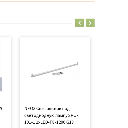
6W
NEOX Светильник под
Свет-к LED
светодиодную лампу SPO-
6500К арт0
101-1 1хLED-T8-1200 G13...