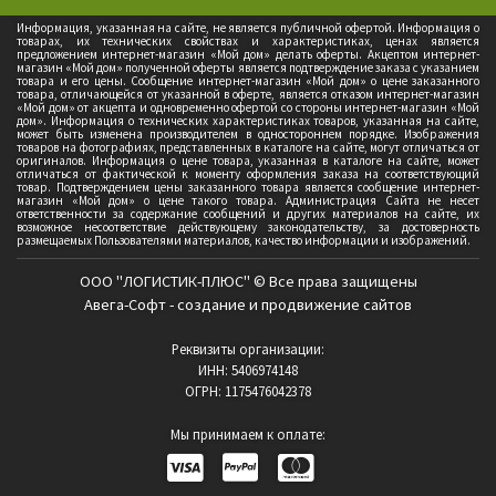
Информация, указанная на сайте, не является публичной офертой. Информация о
товарах, их технических свойствах и характеристиках, ценах является
предложением интернет-магазин «Мой дом» делать оферты. Акцептом интернет-
магазин «Мой дом» полученной оферты является подтверждение заказа с указанием
товара и его цены. Сообщение интернет-магазин «Мой дом» о цене заказанного
товара, отличающейся от указанной в оферте, является отказом интернет-магазин
«Мой дом» от акцепта и одновременно офертой со стороны интернет-магазин «Мой
дом». Информация о технических характеристиках товаров, указанная на сайте,
может быть изменена производителем в одностороннем порядке. Изображения
товаров на фотографиях, представленных в каталоге на сайте, могут отличаться от
оригиналов. Информация о цене товара, указанная в каталоге на сайте, может
отличаться от фактической к моменту оформления заказа на соответствующий
товар. Подтверждением цены заказанного товара является сообщение интернет-
магазин «Мой дом» о цене такого товара. Администрация Сайта не несет
ответственности за содержание сообщений и других материалов на сайте, их
возможное несоответствие действующему законодательству, за достоверность
размещаемых Пользователями материалов, качество информации и изображений.
ООО "ЛОГИСТИК-ПЛЮС" © Все права защищены
Авега-Софт - создание и продвижение сайтов
Реквизиты организации:
ИНН: 5406974148
ОГРН: 1175476042378
Мы принимаем к оплате: