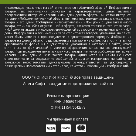
Информация, указанная на сайте, не является публичной офертой. Информация о
товарах, их технических свойствах и характеристиках, ценах является
предложением интернет-магазин «Мой дом» делать оферты. Акцептом интернет-
магазин «Мой дом» полученной оферты является подтверждение заказа с указанием
товара и его цены. Сообщение интернет-магазин «Мой дом» о цене заказанного
товара, отличающейся от указанной в оферте, является отказом интернет-магазин
«Мой дом» от акцепта и одновременно офертой со стороны интернет-магазин «Мой
дом». Информация о технических характеристиках товаров, указанная на сайте,
может быть изменена производителем в одностороннем порядке. Изображения
товаров на фотографиях, представленных в каталоге на сайте, могут отличаться от
оригиналов. Информация о цене товара, указанная в каталоге на сайте, может
отличаться от фактической к моменту оформления заказа на соответствующий
товар. Подтверждением цены заказанного товара является сообщение интернет-
магазин «Мой дом» о цене такого товара. Администрация Сайта не несет
ответственности за содержание сообщений и других материалов на сайте, их
возможное несоответствие действующему законодательству, за достоверность
размещаемых Пользователями материалов, качество информации и изображений.
ООО "ЛОГИСТИК-ПЛЮС" © Все права защищены
Авега-Софт - создание и продвижение сайтов
Реквизиты организации:
ИНН: 5406974148
ОГРН: 1175476042378
Мы принимаем к оплате: