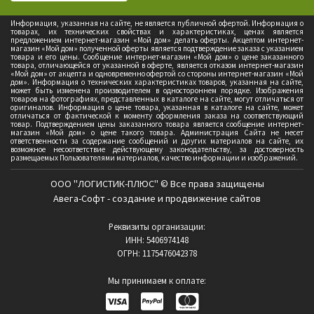
Информация, указанная на сайте, не является публичной офертой. Информация о
товарах, их технических свойствах и характеристиках, ценах является
предложением интернет-магазин «Мой дом» делать оферты. Акцептом интернет-
магазин «Мой дом» полученной оферты является подтверждение заказа с указанием
товара и его цены. Сообщение интернет-магазин «Мой дом» о цене заказанного
товара, отличающейся от указанной в оферте, является отказом интернет-магазин
«Мой дом» от акцепта и одновременно офертой со стороны интернет-магазин «Мой
дом». Информация о технических характеристиках товаров, указанная на сайте,
может быть изменена производителем в одностороннем порядке. Изображения
товаров на фотографиях, представленных в каталоге на сайте, могут отличаться от
оригиналов. Информация о цене товара, указанная в каталоге на сайте, может
отличаться от фактической к моменту оформления заказа на соответствующий
товар. Подтверждением цены заказанного товара является сообщение интернет-
магазин «Мой дом» о цене такого товара. Администрация Сайта не несет
ответственности за содержание сообщений и других материалов на сайте, их
возможное несоответствие действующему законодательству, за достоверность
размещаемых Пользователями материалов, качество информации и изображений.
ООО "ЛОГИСТИК-ПЛЮС" © Все права защищены
Авега-Софт - создание и продвижение сайтов
Реквизиты организации:
ИНН: 5406974148
ОГРН: 1175476042378
Мы принимаем к оплате: