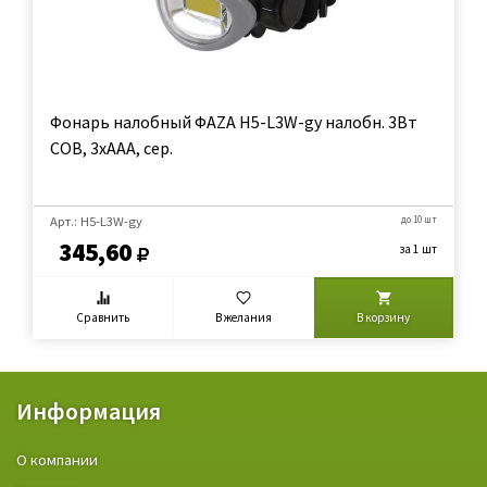
Фонарь налобный ФAZA H5-L3W-gy налобн. 3Вт
COB, 3xAAA, сер.
Арт.: H5-L3W-gy
до 10 шт
345,60
за 1 шт
Сравнить
В желания
В корзину
Информация
О компании