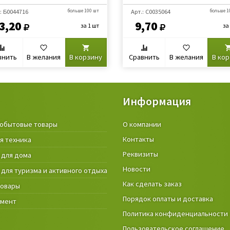
: Б0044716
больше 100 шт
Арт.: C0035064
больше 1
3,20
9,70
за 1 шт
за
внить
В желания
В корзину
Сравнить
В желания
В ко
Информация
обытовые товары
Крепёжные изделия и строител
О компании
материалы
Контакты
я техника
Товары и инструмент для дачи, 
Реквизиты
 для дома
огорода
Новости
 для туризма и активного отдыха
Фонари
Как сделать заказ
товары
Порядок оплаты и доставка
умент
Политика конфиденциальности
Пользовательское соглашение