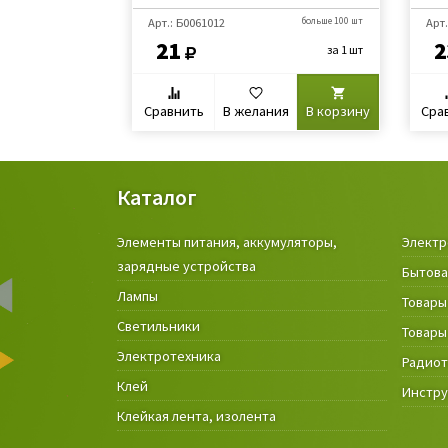
Арт.: Б0061012
больше 100 шт
Арт.
21
2
за 1 шт
Сравнить
В желания
В корзину
Сра
Каталог
Элементы питания, аккумуляторы,
Электр
зарядные устройства
Бытова
Лампы
Товары
Светильники
Товары
Электротехника
Радио
Клей
Инстр
Клейкая лента, изолента