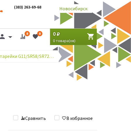
(383) 263-69-68
Новосибирск
0
0
0
0
товара(ов)
Часовые батарейки G11/SR58/SR721SW/362
Сравнить
В избранное