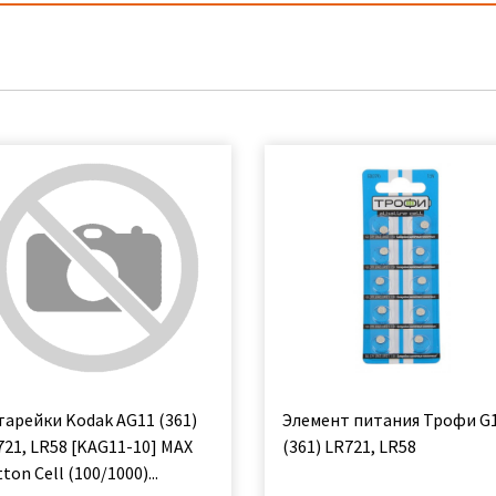
тарейки Kodak AG11 (361)
Элемент питания Трофи G
721, LR58 [KAG11-10] MAX
(361) LR721, LR58
ton Cell (100/1000)...