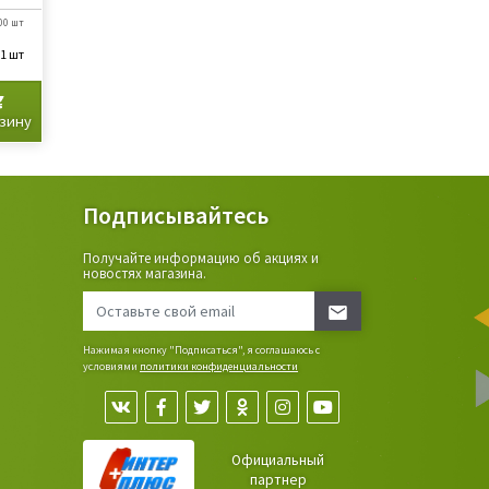
00 шт
 1 шт
рзину
Подписывайтесь
Получайте информацию об акциях и
ьные
новостях магазина.
сада,
Нажимая кнопку "Подписаться", я соглашаюсь с
условиями
политики конфиденциальности
Официальный
партнер