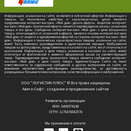
Информация, указанная на сайте, не является публичной офертой. Информация о
товарах, их технических свойствах и характеристиках, ценах является
предложением интернет-магазин «Мой дом» делать оферты. Акцептом интернет-
магазин «Мой дом» полученной оферты является подтверждение заказа с указанием
товара и его цены. Сообщение интернет-магазин «Мой дом» о цене заказанного
товара, отличающейся от указанной в оферте, является отказом интернет-магазин
«Мой дом» от акцепта и одновременно офертой со стороны интернет-магазин «Мой
дом». Информация о технических характеристиках товаров, указанная на сайте,
может быть изменена производителем в одностороннем порядке. Изображения
товаров на фотографиях, представленных в каталоге на сайте, могут отличаться от
оригиналов. Информация о цене товара, указанная в каталоге на сайте, может
отличаться от фактической к моменту оформления заказа на соответствующий
товар. Подтверждением цены заказанного товара является сообщение интернет-
магазин «Мой дом» о цене такого товара. Администрация Сайта не несет
ответственности за содержание сообщений и других материалов на сайте, их
возможное несоответствие действующему законодательству, за достоверность
размещаемых Пользователями материалов, качество информации и изображений.
ООО "ЛОГИСТИК-ПЛЮС" © Все права защищены
Авега-Софт - создание и продвижение сайтов
Реквизиты организации:
ИНН: 5406974148
ОГРН: 1175476042378
Мы принимаем к оплате: