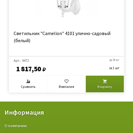
Светильник "Camelion" 4101 улично-садовый
(белый)
Арт.: 4472
до 10 шт
1 817,50
за 1 шт
Сравнить
В желания
В корзину
Информация
О компании