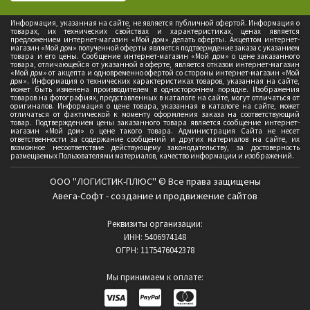
Информация, указанная на сайте, не является публичной офертой. Информация о
товарах, их технических свойствах и характеристиках, ценах является
предложением интернет-магазин «Мой дом» делать оферты. Акцептом интернет-
магазин «Мой дом» полученной оферты является подтверждение заказа с указанием
товара и его цены. Сообщение интернет-магазин «Мой дом» о цене заказанного
товара, отличающейся от указанной в оферте, является отказом интернет-магазин
«Мой дом» от акцепта и одновременно офертой со стороны интернет-магазин «Мой
дом». Информация о технических характеристиках товаров, указанная на сайте,
может быть изменена производителем в одностороннем порядке. Изображения
товаров на фотографиях, представленных в каталоге на сайте, могут отличаться от
оригиналов. Информация о цене товара, указанная в каталоге на сайте, может
отличаться от фактической к моменту оформления заказа на соответствующий
товар. Подтверждением цены заказанного товара является сообщение интернет-
магазин «Мой дом» о цене такого товара. Администрация Сайта не несет
ответственности за содержание сообщений и других материалов на сайте, их
возможное несоответствие действующему законодательству, за достоверность
размещаемых Пользователями материалов, качество информации и изображений.
ООО "ЛОГИСТИК-ПЛЮС" © Все права защищены
Авега-Софт - создание и продвижение сайтов
Реквизиты организации:
ИНН: 5406974148
ОГРН: 1175476042378
Мы принимаем к оплате: