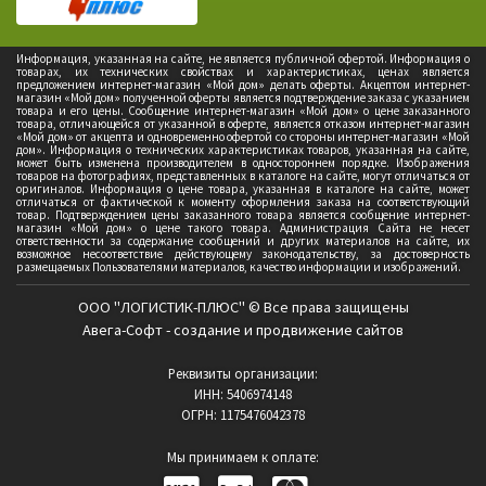
Информация, указанная на сайте, не является публичной офертой. Информация о
товарах, их технических свойствах и характеристиках, ценах является
предложением интернет-магазин «Мой дом» делать оферты. Акцептом интернет-
магазин «Мой дом» полученной оферты является подтверждение заказа с указанием
товара и его цены. Сообщение интернет-магазин «Мой дом» о цене заказанного
товара, отличающейся от указанной в оферте, является отказом интернет-магазин
«Мой дом» от акцепта и одновременно офертой со стороны интернет-магазин «Мой
дом». Информация о технических характеристиках товаров, указанная на сайте,
может быть изменена производителем в одностороннем порядке. Изображения
товаров на фотографиях, представленных в каталоге на сайте, могут отличаться от
оригиналов. Информация о цене товара, указанная в каталоге на сайте, может
отличаться от фактической к моменту оформления заказа на соответствующий
товар. Подтверждением цены заказанного товара является сообщение интернет-
магазин «Мой дом» о цене такого товара. Администрация Сайта не несет
ответственности за содержание сообщений и других материалов на сайте, их
возможное несоответствие действующему законодательству, за достоверность
размещаемых Пользователями материалов, качество информации и изображений.
ООО "ЛОГИСТИК-ПЛЮС" © Все права защищены
Авега-Софт - создание и продвижение сайтов
Реквизиты организации:
ИНН: 5406974148
ОГРН: 1175476042378
Мы принимаем к оплате: