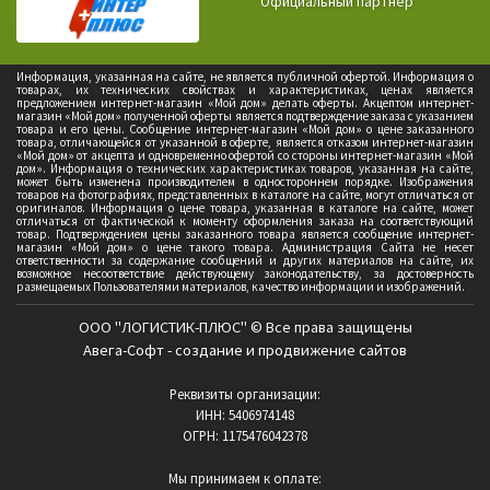
Официальный партнер
Информация, указанная на сайте, не является публичной офертой. Информация о
товарах, их технических свойствах и характеристиках, ценах является
предложением интернет-магазин «Мой дом» делать оферты. Акцептом интернет-
магазин «Мой дом» полученной оферты является подтверждение заказа с указанием
товара и его цены. Сообщение интернет-магазин «Мой дом» о цене заказанного
товара, отличающейся от указанной в оферте, является отказом интернет-магазин
«Мой дом» от акцепта и одновременно офертой со стороны интернет-магазин «Мой
дом». Информация о технических характеристиках товаров, указанная на сайте,
может быть изменена производителем в одностороннем порядке. Изображения
товаров на фотографиях, представленных в каталоге на сайте, могут отличаться от
оригиналов. Информация о цене товара, указанная в каталоге на сайте, может
отличаться от фактической к моменту оформления заказа на соответствующий
товар. Подтверждением цены заказанного товара является сообщение интернет-
магазин «Мой дом» о цене такого товара. Администрация Сайта не несет
ответственности за содержание сообщений и других материалов на сайте, их
возможное несоответствие действующему законодательству, за достоверность
размещаемых Пользователями материалов, качество информации и изображений.
ООО "ЛОГИСТИК-ПЛЮС" © Все права защищены
Авега-Софт - создание и продвижение сайтов
Реквизиты организации:
ИНН: 5406974148
ОГРН: 1175476042378
Мы принимаем к оплате: