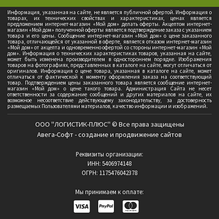
Информация, указанная на сайте, не является публичной офертой. Информация о
товарах, их технических свойствах и характеристиках, ценах является
предложением интернет-магазин «Мой дом» делать оферты. Акцептом интернет-
магазин «Мой дом» полученной оферты является подтверждение заказа с указанием
товара и его цены. Сообщение интернет-магазин «Мой дом» о цене заказанного
товара, отличающейся от указанной в оферте, является отказом интернет-магазин
«Мой дом» от акцепта и одновременно офертой со стороны интернет-магазин «Мой
дом». Информация о технических характеристиках товаров, указанная на сайте,
может быть изменена производителем в одностороннем порядке. Изображения
товаров на фотографиях, представленных в каталоге на сайте, могут отличаться от
оригиналов. Информация о цене товара, указанная в каталоге на сайте, может
отличаться от фактической к моменту оформления заказа на соответствующий
товар. Подтверждением цены заказанного товара является сообщение интернет-
магазин «Мой дом» о цене такого товара. Администрация Сайта не несет
ответственности за содержание сообщений и других материалов на сайте, их
возможное несоответствие действующему законодательству, за достоверность
размещаемых Пользователями материалов, качество информации и изображений.
ООО "ЛОГИСТИК-ПЛЮС" © Все права защищены
Авега-Софт - создание и продвижение сайтов
Реквизиты организации:
ИНН: 5406974148
ОГРН: 1175476042378
Мы принимаем к оплате: