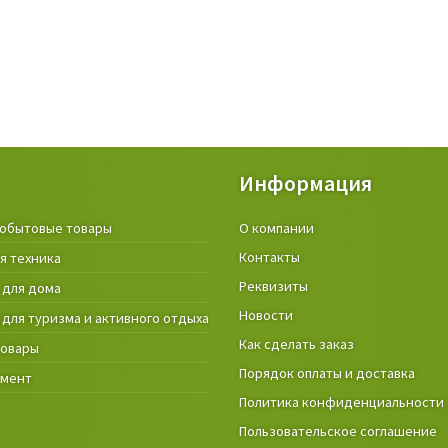
Информация
обытовые товары
Крепёжные изделия и строител
О компании
материалы
Контакты
я техника
Товары и инструмент для дачи, 
Реквизиты
 для дома
огорода
Новости
 для туризма и активного отдыха
Фонари
Как сделать заказ
товары
Порядок оплаты и доставка
умент
Политика конфиденциальности
Пользовательское соглашение