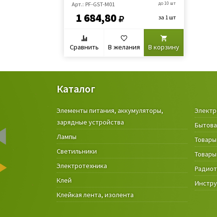
Арт.: PF-GST-M01
до 10 шт
1 684,80
за 1 шт
Сравнить
В желания
В корзину
Каталог
Элементы питания, аккумуляторы,
Электр
зарядные устройства
Бытова
Лампы
Товары
Светильники
Товары
Электротехника
Радио
Клей
Инстр
Клейкая лента, изолента