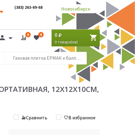
(383) 263-69-68
Новосибирск
0
0
0
0
товара(ов)
Газовая плитка ЕРМАК к баллону с цанговым захватом портативная, 12х12х10см, чехол
ОРТАТИВНАЯ, 12Х12Х10СМ,
Сравнить
В избранное