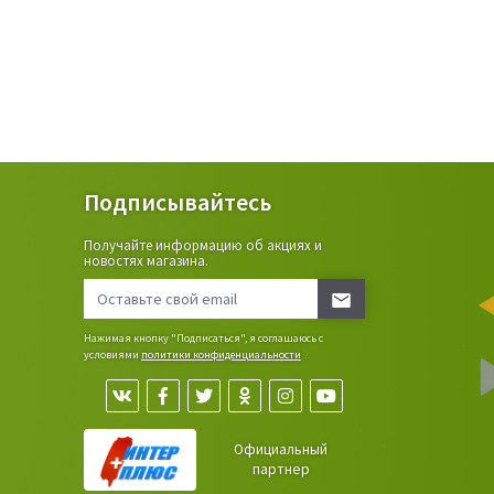
Подписывайтесь
Получайте информацию об акциях и
ьные
новостях магазина.
сада,
Нажимая кнопку "Подписаться", я соглашаюсь с
условиями
политики конфиденциальности
Официальный
партнер