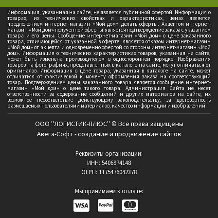
Информация, указанная на сайте, не является публичной офертой. Информация о
товарах, их технических свойствах и характеристиках, ценах является
предложением интернет-магазин «Мой дом» делать оферты. Акцептом интернет-
магазин «Мой дом» полученной оферты является подтверждение заказа с указанием
товара и его цены. Сообщение интернет-магазин «Мой дом» о цене заказанного
товара, отличающейся от указанной в оферте, является отказом интернет-магазин
«Мой дом» от акцепта и одновременно офертой со стороны интернет-магазин «Мой
дом». Информация о технических характеристиках товаров, указанная на сайте,
может быть изменена производителем в одностороннем порядке. Изображения
товаров на фотографиях, представленных в каталоге на сайте, могут отличаться от
оригиналов. Информация о цене товара, указанная в каталоге на сайте, может
отличаться от фактической к моменту оформления заказа на соответствующий
товар. Подтверждением цены заказанного товара является сообщение интернет-
магазин «Мой дом» о цене такого товара. Администрация Сайта не несет
ответственности за содержание сообщений и других материалов на сайте, их
возможное несоответствие действующему законодательству, за достоверность
размещаемых Пользователями материалов, качество информации и изображений.
ООО "ЛОГИСТИК-ПЛЮС" © Все права защищены
Авега-Софт - создание и продвижение сайтов
Реквизиты организации:
ИНН: 5406974148
ОГРН: 1175476042378
Мы принимаем к оплате: