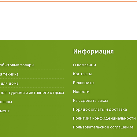
Информация
обытовые товары
Крепёжные изделия и строител
О компании
материалы
Контакты
я техника
Товары и инструмент для дачи, 
Реквизиты
 для дома
огорода
Новости
 для туризма и активного отдыха
Фонари
Как сделать заказ
товары
Порядок оплаты и доставка
умент
Политика конфиденциальности
Пользовательское соглашение