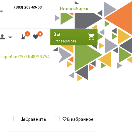
(383) 263-69-68
Новосибирск
0
0
0
0
товара(ов)
Часовые батарейки G5/SR48/SR754W/393
Сравнить
В избранное