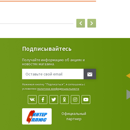
Подписывайтесь
Получайте информацию об акциях и
ьные
новостях магазина.
сада,
Нажимая кнопку "Подписаться", я соглашаюсь с
условиями
политики конфиденциальности
Официальный
партнер