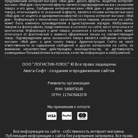
предложением интернет-магазин «Мой дом» делать оферты. Акцептом интернет-
магазин «Мой дом» полученной оферты является подтверждение заказа с указанием
товара и его цены. Сообщение интернет-магазин «Мой дом» о цене заказанного
товара, отличающейся от указанной в оферте, является отказом интернет-магазин
«Мой дом» от акцепта и одновременно офертой со стороны интернет-магазин «Мой
дом». Информация о технических характеристиках товаров, указанная на сайте,
может быть изменена производителем в одностороннем порядке. Изображения
товаров на фотографиях, представленных в каталоге на сайте, могут отличаться от
оригиналов. Информация о цене товара, указанная в каталоге на сайте, может
отличаться от фактической к моменту оформления заказа на соответствующий
товар. Подтверждением цены заказанного товара является сообщение интернет-
магазин «Мой дом» о цене такого товара. Администрация Сайта не несет
ответственности за содержание сообщений и других материалов на сайте, их
возможное несоответствие действующему законодательству, за достоверность
размещаемых Пользователями материалов, качество информации и изображений.
ООО "ЛОГИСТИК-ПЛЮС" © Все права защищены
Авега-Софт - создание и продвижение сайтов
Реквизиты организации:
ИНН: 5406974148
ОГРН: 1175476042378
Мы принимаем к оплате:
Вся информация на сайте - собственность интернет-магазина.
Публикация информации с сайта без разрешения запрешена. Все права