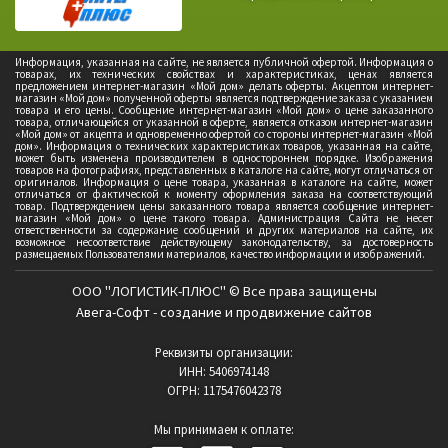
Информация, указанная на сайте, не является публичной офертой. Информация о
товарах, их технических свойствах и характеристиках, ценах является
предложением интернет-магазин «Мой дом» делать оферты. Акцептом интернет-
магазин «Мой дом» полученной оферты является подтверждение заказа с указанием
товара и его цены. Сообщение интернет-магазин «Мой дом» о цене заказанного
товара, отличающейся от указанной в оферте, является отказом интернет-магазин
«Мой дом» от акцепта и одновременно офертой со стороны интернет-магазин «Мой
дом». Информация о технических характеристиках товаров, указанная на сайте,
может быть изменена производителем в одностороннем порядке. Изображения
товаров на фотографиях, представленных в каталоге на сайте, могут отличаться от
оригиналов. Информация о цене товара, указанная в каталоге на сайте, может
отличаться от фактической к моменту оформления заказа на соответствующий
товар. Подтверждением цены заказанного товара является сообщение интернет-
магазин «Мой дом» о цене такого товара. Администрация Сайта не несет
ответственности за содержание сообщений и других материалов на сайте, их
возможное несоответствие действующему законодательству, за достоверность
размещаемых Пользователями материалов, качество информации и изображений.
ООО "ЛОГИСТИК-ПЛЮС" © Все права защищены
Авега-Софт - создание и продвижение сайтов
Реквизиты организации:
ИНН: 5406974148
ОГРН: 1175476042378
Мы принимаем к оплате: