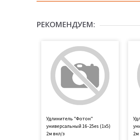
РЕКОМЕНДУЕМ:
Удлинитель "Фотон"
Уд
универсальный 16-25еs (1х5)
ун
2м вкл/з
2м 