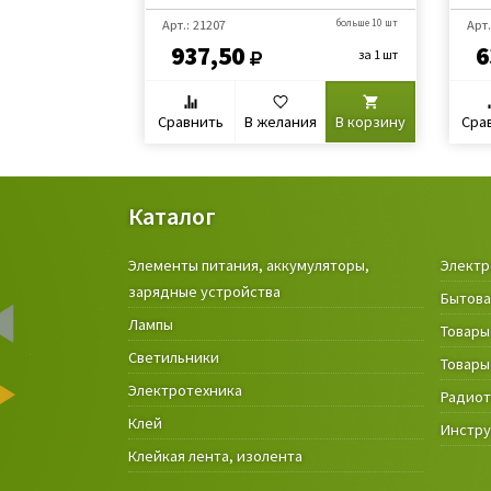
Арт.: 21207
больше 10 шт
Арт.
937,50
6
за 1 шт
Сравнить
В желания
В корзину
Сра
Каталог
Элементы питания, аккумуляторы,
Электр
зарядные устройства
Бытова
Лампы
Товары
Светильники
Товары
Электротехника
Радио
Клей
Инстр
Клейкая лента, изолента