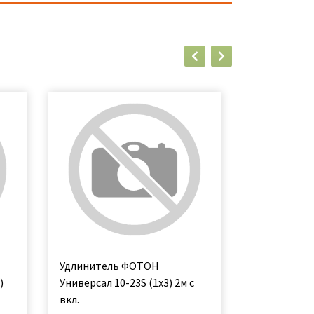
Удлинитель ФОТОН
Удлинитель
)
Универсал 10-23S (1х3) 2м с
универсальн
вкл.
5м с вкл.