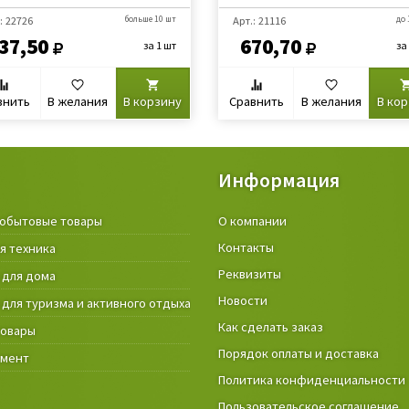
: 22726
больше 10 шт
Арт.: 21116
до 
37,50
670,70
за 1 шт
за
внить
В желания
В корзину
Сравнить
В желания
В ко
Информация
обытовые товары
Крепёжные изделия и строител
О компании
материалы
Контакты
я техника
Товары и инструмент для дачи, 
Реквизиты
 для дома
огорода
Новости
 для туризма и активного отдыха
Фонари
Как сделать заказ
товары
Порядок оплаты и доставка
умент
Политика конфиденциальности
Пользовательское соглашение