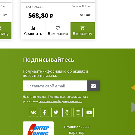
10 шт
Арт.: 24745
больше 100 шт
Арт.: 21206
568,80
1 009
 1 шт
за 1 шт
рзину
Сравнить
В желания
В корзину
Сравнить
В
Подписывайтесь
Получайте информацию об акциях и
ьные
новостях магазина.
сада,
Нажимая кнопку "Подписаться", я соглашаюсь с
условиями
политики конфиденциальности
Официальный
партнер