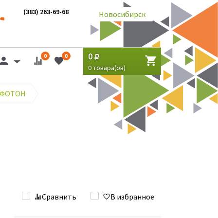
(383) 263-69-68
Новосибирск
0
0
0
0
товара(ов)
 ФОТОН
Сравнить
В избранное