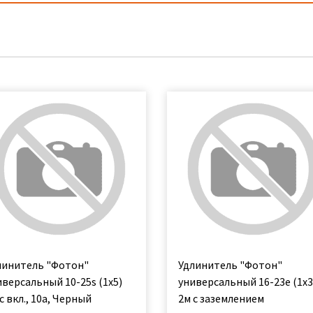
линитель "Фотон"
Удлинитель "Фотон"
иверсальный 10-25s (1х5)
универсальный 16-23е (1х3
с вкл., 10а, Черный
2м с заземлением