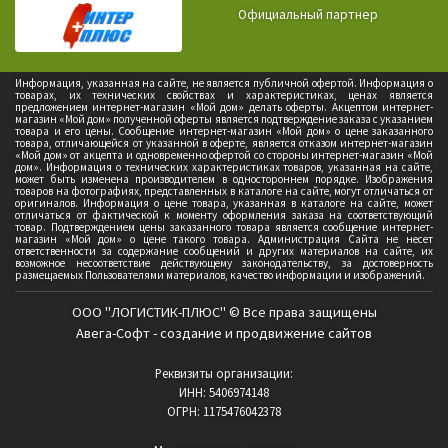
Официальный партнер
Информация, указанная на сайте, не является публичной офертой. Информация о
товарах, их технических свойствах и характеристиках, ценах является
предложением интернет-магазин «Мой дом» делать оферты. Акцептом интернет-
магазин «Мой дом» полученной оферты является подтверждение заказа с указанием
товара и его цены. Сообщение интернет-магазин «Мой дом» о цене заказанного
товара, отличающейся от указанной в оферте, является отказом интернет-магазин
«Мой дом» от акцепта и одновременно офертой со стороны интернет-магазин «Мой
дом». Информация о технических характеристиках товаров, указанная на сайте,
может быть изменена производителем в одностороннем порядке. Изображения
товаров на фотографиях, представленных в каталоге на сайте, могут отличаться от
оригиналов. Информация о цене товара, указанная в каталоге на сайте, может
отличаться от фактической к моменту оформления заказа на соответствующий
товар. Подтверждением цены заказанного товара является сообщение интернет-
магазин «Мой дом» о цене такого товара. Администрация Сайта не несет
ответственности за содержание сообщений и других материалов на сайте, их
возможное несоответствие действующему законодательству, за достоверность
размещаемых Пользователями материалов, качество информации и изображений.
ООО "ЛОГИСТИК-ПЛЮС" © Все права защищены
Авега-Софт - создание и продвижение сайтов
Реквизиты организации:
ИНН: 5406974148
ОГРН: 1175476042378