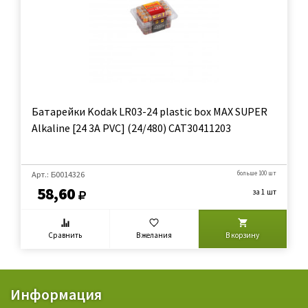
Батарейки Kodak LR03-24 plastic box MAX SUPER
Alkaline [24 3A PVC] (24/480) CAT30411203
Арт.: Б0014326
больше 100 шт
58,60
за 1 шт
Сравнить
В желания
В корзину
Информация