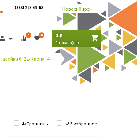
(383) 263-69-68
Новосибирск
0
0
0
0
товара(ов)
Солевые батарейки 6F22/Крона (48,5 мм х 26,5 мм х 17,5 мм)
Сравнить
В избранное