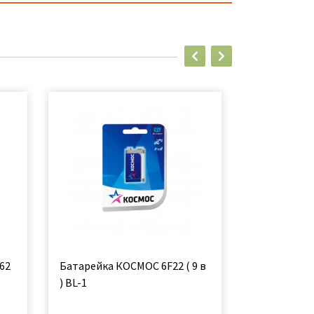
62
Батарейка КОСМОС 6F22 ( 9 в
Батарейки 
) ВL-1
SUPER HEAV
[K9VHZ-1B] (