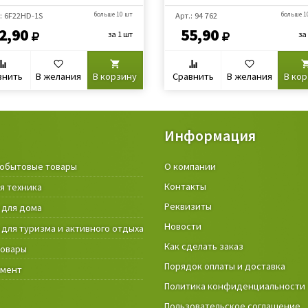
: 6F22HD-1S
больше 10 шт
Арт.: 94 762
больше 1
2,90
55,90
за 1 шт
за
внить
В желания
В корзину
Сравнить
В желания
В ко
Информация
обытовые товары
Крепёжные изделия и строител
О компании
материалы
Контакты
я техника
Товары и инструмент для дачи, 
Реквизиты
 для дома
огорода
Новости
 для туризма и активного отдыха
Фонари
Как сделать заказ
товары
Порядок оплаты и доставка
умент
Политика конфиденциальности
Пользовательское соглашение