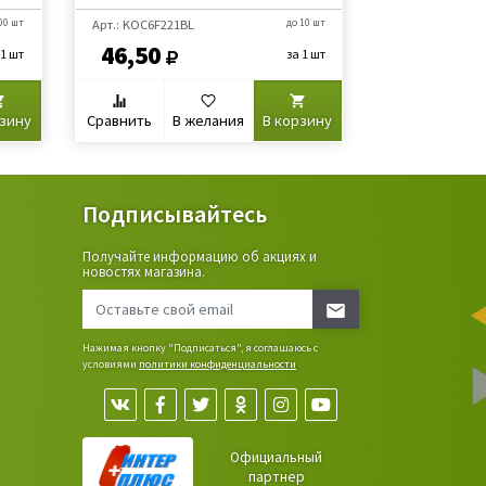
00 шт
Арт.: KOC6F221BL
до 10 шт
Арт.: Б0005137
46,50
105
 1 шт
за 1 шт
рзину
Сравнить
В желания
В корзину
Сравнить
В
Подписывайтесь
Получайте информацию об акциях и
ьные
новостях магазина.
сада,
Нажимая кнопку "Подписаться", я соглашаюсь с
условиями
политики конфиденциальности
Официальный
партнер