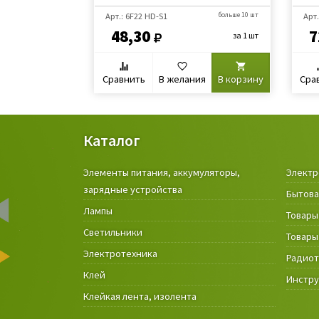
Арт.: 6F22 HD-S1
больше 10 шт
Арт.
48,30
7
за 1 шт
Сравнить
В желания
В корзину
Сра
Каталог
Элементы питания, аккумуляторы,
Электр
зарядные устройства
Бытова
Лампы
Товары
Светильники
Товары
Электротехника
Радио
Клей
Инстр
Клейкая лента, изолента