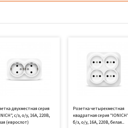
зетка двухместная серия
Розетка четырехместная
NICH", с/з, о/у, 16А, 220В,
квадратная серия "IONICH"
лая (еврослот)
б/з, о/у, 16А, 220В, белая...