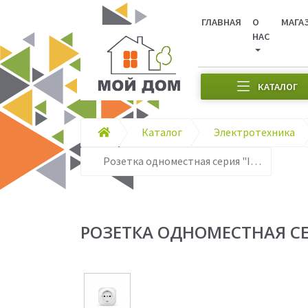
ГЛАВНАЯ
О
МАГА
НАС
КАТАЛОГ
Каталог
Электротехника
Розетка одноместная серия "IONICH", с/з, о/у, 16А, 220В, белая (еврослот)
РОЗЕТКА ОДНОМЕСТНАЯ СЕРИЯ