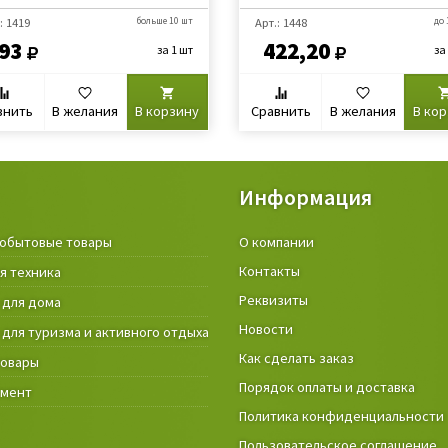
: 1419
больше 10 шт
Арт.: 1448
до 
93
422,20
за 1 шт
за
внить
В желания
В корзину
Сравнить
В желания
В ко
Информация
обытовые товары
Крепёжные изделия и строител
О компании
материалы
Контакты
я техника
Товары и инструмент для дачи, 
Реквизиты
 для дома
огорода
Новости
 для туризма и активного отдыха
Фонари
Как сделать заказ
товары
Порядок оплаты и доставка
умент
Политика конфиденциальности
Пользовательское соглашение