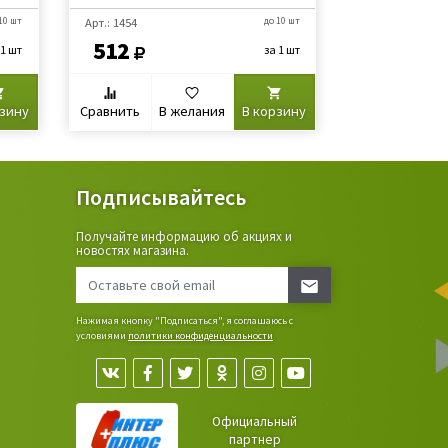
10 шт
Арт.: 1454
до 10 шт
Арт.: 1411
512
84,40
 1 шт
за 1 шт
рзину
Сравнить
В желания
В корзину
Сравнить
В
Подписывайтесь
Получайте информацию об акциях и
ьные
новостях магазина.
сада,
Нажимая кнопку "Подписаться", я соглашаюсь с
условиями
политики конфиденциальности
Официальный
партнер