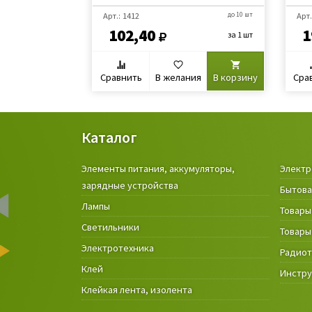
Арт.: 1412
до 10 шт
Арт.
102,40
1
за 1 шт
Сравнить
В желания
В корзину
Сра
Каталог
Элементы питания, аккумуляторы,
Электр
зарядные устройства
Бытова
Лампы
Товары
Светильники
Товары
Электротехника
Радио
Клей
Инстр
Клейкая лента, изолента