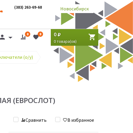
(383) 263-69-68
Новосибирск
0
0
0
0
товара(ов)
ключатели (о/у)
ЕЛАЯ (ЕВРОСЛОТ)
Сравнить
В избранное