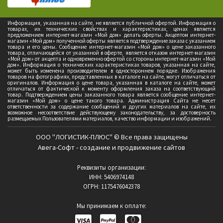
Информация, указанная на сайте, не является публичной офертой. Информация о
товарах, их технических свойствах и характеристиках, ценах является
предложением интернет-магазин «Мой дом» делать оферты. Акцептом интернет-
магазин «Мой дом» полученной оферты является подтверждение заказа с указанием
товара и его цены. Сообщение интернет-магазин «Мой дом» о цене заказанного
товара, отличающейся от указанной в оферте, является отказом интернет-магазин
«Мой дом» от акцепта и одновременно офертой со стороны интернет-магазин «Мой
дом». Информация о технических характеристиках товаров, указанная на сайте,
может быть изменена производителем в одностороннем порядке. Изображения
товаров на фотографиях, представленных в каталоге на сайте, могут отличаться от
оригиналов. Информация о цене товара, указанная в каталоге на сайте, может
отличаться от фактической к моменту оформления заказа на соответствующий
товар. Подтверждением цены заказанного товара является сообщение интернет-
магазин «Мой дом» о цене такого товара. Администрация Сайта не несет
ответственности за содержание сообщений и других материалов на сайте, их
возможное несоответствие действующему законодательству, за достоверность
размещаемых Пользователями материалов, качество информации и изображений.
ООО "ЛОГИСТИК-ПЛЮС" © Все права защищены
Авега-Софт - создание и продвижение сайтов
Реквизиты организации:
ИНН: 5406974148
ОГРН: 1175476042378
Мы принимаем к оплате: