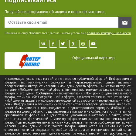
Получайте информацию об акциях и новостях магазина.
Нажимая кнопку "Подписаться", я соглашаюсь с условиями
политики конфиденциальности
Официальный партнер
Информация, указанная на сайте, не является публичной офертой. Информация о
товарах, их технических свойствах и характеристиках, ценах является
предложением интернет-магазин «Мой дом» делать оферты. Акцептом интернет-
магазин «Мой дом» полученной оферты является подтверждение заказа с указанием
товара и его цены. Сообщение интернет-магазин «Мой дом» о цене заказанного
товара, отличающейся от указанной в оферте, является отказом интернет-магазин
«Мой дом» от акцепта и одновременно офертой со стороны интернет-магазин «Мой
дом». Информация о технических характеристиках товаров, указанная на сайте,
может быть изменена производителем в одностороннем порядке. Изображения
товаров на фотографиях, представленных в каталоге на сайте, могут отличаться от
оригиналов. Информация о цене товара, указанная в каталоге на сайте, может
отличаться от фактической к моменту оформления заказа на соответствующий
товар. Подтверждением цены заказанного товара является сообщение интернет-
магазин «Мой дом» о цене такого товара. Администрация Сайта не несет
ответственности за содержание сообщений и других материалов на сайте, их
возможное несоответствие действующему законодательству, за достоверность