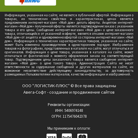
Информация, указанная на сайте, не является публичной офертой. Информация о
товарах, их технических свойствах и характеристиках, ценах является
предложением интернет-магазин «Мой дом» делать оферты. Акцептом интернет-
магазин «Мой дом» полученной оферты является подтверждение заказа с указанием
товара и его цены. Сообщение интернет-магазин «Мой дом» о цене заказанного
товара, отличающейся от указанной в оферте, является отказом интернет-магазин
«Мой дом» от акцепта и одновременно офертой со стороны интернет-магазин «Мой
дом». Информация о технических характеристиках товаров, указанная на сайте,
может быть изменена производителем в одностороннем порядке. Изображения
товаров на фотографиях, представленных в каталоге на сайте, могут отличаться от
оригиналов. Информация о цене товара, указанная в каталоге на сайте, может
отличаться от фактической к моменту оформления заказа на соответствующий
товар. Подтверждением цены заказанного товара является сообщение интернет-
магазин «Мой дом» о цене такого товара. Администрация Сайта не несет
ответственности за содержание сообщений и других материалов на сайте, их
возможное несоответствие действующему законодательству, за достоверность
размещаемых Пользователями материалов, качество информации и изображений.
ООО "ЛОГИСТИК-ПЛЮС" © Все права защищены
Авега-Софт - создание и продвижение сайтов
Реквизиты организации:
ИНН: 5406974148
ОГРН: 1175476042378
Мы принимаем к оплате: