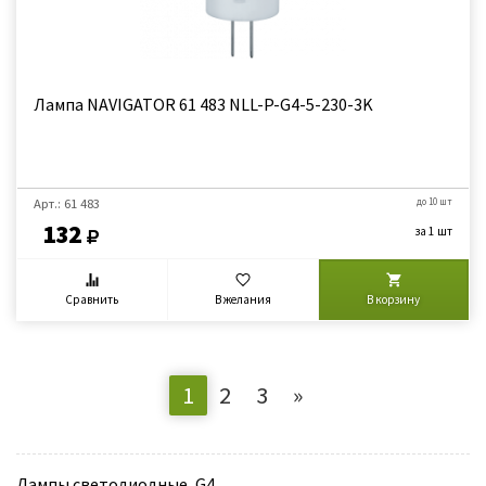
Лампа NAVIGATOR 61 483 NLL-P-G4-5-230-3K
Арт.: 61 483
до 10 шт
132
за 1 шт
Сравнить
В желания
В корзину
1
2
3
»
Лампы светодиодные, G4