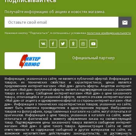
Получайте информацию об акциях и новостях магазина.
Нажимая кнопку "Подписаться", я соглашаюсь с условиями
политики конфиденциальности
Официальный партнер
Информация, указанная на сайте, не является публичной офертой. Информация о
товарах, их технических свойствах и характеристиках, ценах является
предложением интернет-магазин «Мой дом» делать оферты. Акцептом интернет-
магазин «Мой дом» полученной оферты является подтверждение заказа с указанием
товара и его цены. Сообщение интернет-магазин «Мой дом» о цене заказанного
товара, отличающейся от указанной в оферте, является отказом интернет-магазин
«Мой дом» от акцепта и одновременно офертой со стороны интернет-магазин «Мой
дом». Информация о технических характеристиках товаров, указанная на сайте,
может быть изменена производителем в одностороннем порядке. Изображения
товаров на фотографиях, представленных в каталоге на сайте, могут отличаться от
оригиналов. Информация о цене товара, указанная в каталоге на сайте, может
отличаться от фактической к моменту оформления заказа на соответствующий
товар. Подтверждением цены заказанного товара является сообщение интернет-
магазин «Мой дом» о цене такого товара. Администрация Сайта не несет
ответственности за содержание сообщений и других материалов на сайте, их
возможное несоответствие действующему законодательству, за достоверность