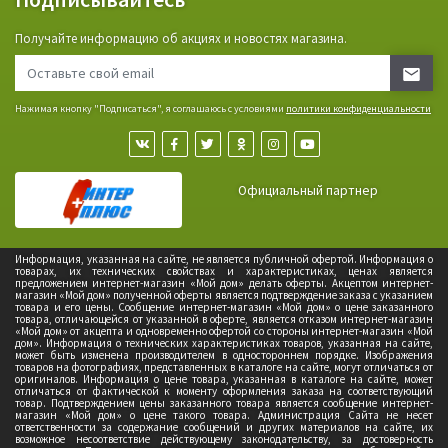
Получайте информацию об акциях и новостях магазина.
Нажимая кнопку "Подписаться", я соглашаюсь с условиями
политики конфиденциальности
Официальный партнер
Информация, указанная на сайте, не является публичной офертой. Информация о
товарах, их технических свойствах и характеристиках, ценах является
предложением интернет-магазин «Мой дом» делать оферты. Акцептом интернет-
магазин «Мой дом» полученной оферты является подтверждение заказа с указанием
товара и его цены. Сообщение интернет-магазин «Мой дом» о цене заказанного
товара, отличающейся от указанной в оферте, является отказом интернет-магазин
«Мой дом» от акцепта и одновременно офертой со стороны интернет-магазин «Мой
дом». Информация о технических характеристиках товаров, указанная на сайте,
может быть изменена производителем в одностороннем порядке. Изображения
товаров на фотографиях, представленных в каталоге на сайте, могут отличаться от
оригиналов. Информация о цене товара, указанная в каталоге на сайте, может
отличаться от фактической к моменту оформления заказа на соответствующий
товар. Подтверждением цены заказанного товара является сообщение интернет-
магазин «Мой дом» о цене такого товара. Администрация Сайта не несет
ответственности за содержание сообщений и других материалов на сайте, их
возможное несоответствие действующему законодательству, за достоверность