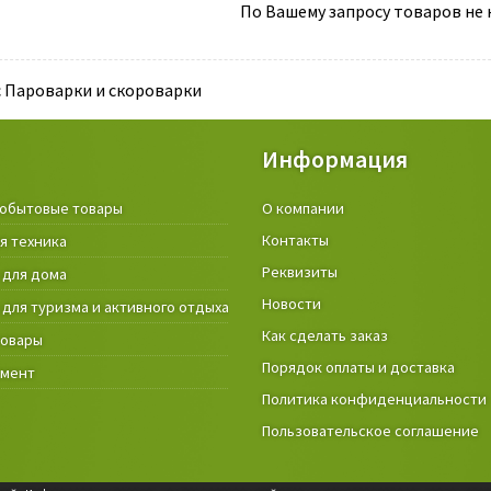
По Вашему запросу товаров не н
c Пароварки и скороварки
Информация
обытовые товары
Крепёжные изделия и строител
О компании
материалы
Контакты
я техника
Товары и инструмент для дачи, 
Реквизиты
 для дома
огорода
Новости
 для туризма и активного отдыха
Фонари
Как сделать заказ
товары
Порядок оплаты и доставка
умент
Политика конфиденциальности
Пользовательское соглашение