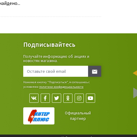
айдено...
Подписывайтесь
Получайте информацию об акциях и
ьные
новостях магазина.
сада,
Нажимая кнопку "Подписаться", я соглашаюсь с
условиями
политики конфиденциальности
Официальный
партнер