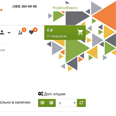
(383) 263-69-68
Новосибирск
0
0
0
0
товара(ов)
рки
Доп. опции:
олько в наличии